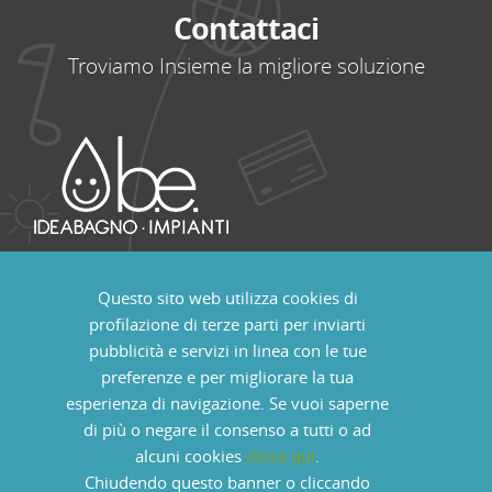
Contattaci
Troviamo Insieme la migliore soluzione
+39 (0165) 23 98 15 uffici
Questo sito web utilizza cookies di
B.E Impianti Ecotecnologici S.r.l
profilazione di terze parti per inviarti
Località Pont Suaz, 88
pubblicità e servizi in linea con le tue
11020 Charvensod - Aosta - Italia
preferenze e per migliorare la tua
P.IVA: 01101160073 - REA AO67621
esperienza di navigazione. Se vuoi saperne
Capitale soc. eur. 80.000 int. vers.
di più o negare il consenso a tutti o ad
alcuni cookies
clicca qui
.
Chiudendo questo banner o cliccando