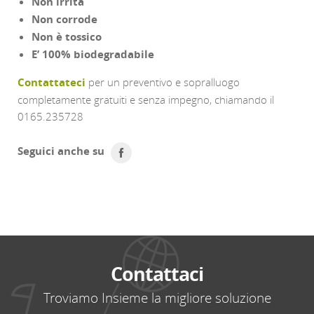
Non irrita
Non corrode
Non è tossico
E’ 100% biodegradabile
Contattateci
per un preventivo e sopralluogo
completamente gratuiti e senza impegno, chiamando il
0165.235728
Seguici anche su
replica manufacturers
best replica watch sites
watches
replica
Contattaci
Troviamo Insieme la migliore soluzione