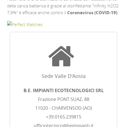
della carica batterica e grazie al disinfettante "Infinity H2O2
7,9%" è efficace anche contro il
Coronavirus (COVID-19)
.
uhren
replika
der
spitzenklasse
ساعات
مقلدة
درجة
Sede Valle D'Aosta
اولى
replica
B.E. IMPIANTI ECOTECNOLOGICI SRL
hubolt
Frazione PONT SUAZ, 88
watches
11020 - CHARVENSOD (AO)
+39.0165.239815
ufficiotecnico@beimpianti.it