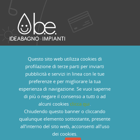
+39 (0165) 23 98 15 uffici
Questo sito web utilizza cookies di
B.E Impianti Ecotecnologici S.r.l
profilazione di terze parti per inviarti
Località Pont Suaz, 88
pubblicità e servizi in linea con le tue
11020 Charvensod - Aosta - Italia
preferenze e per migliorare la tua
P.IVA: 01101160073 - REA AO67621
esperienza di navigazione. Se vuoi saperne
Capitale soc. eur. 80.000 int. vers.
di più o negare il consenso a tutti o ad
alcuni cookies
clicca qui
.
Chiudendo questo banner o cliccando
qualunque elemento sottostante, presente
© Copyright 2013. Powered by
Officina Informatica
all’interno del sito web, acconsenti all’uso
dei cookies.